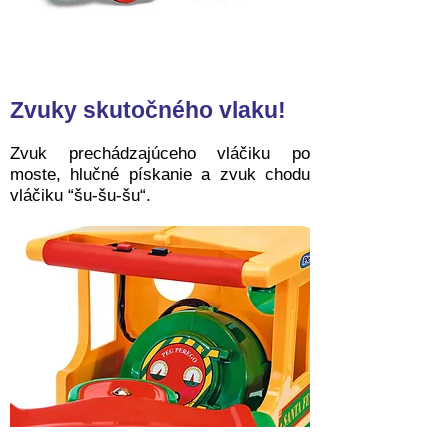
Zvuky skutočného vlaku!
Zvuk prechádzajúceho vláčiku po
moste, hlučné pískanie a zvuk chodu
vláčiku “šu-šu-šu“.