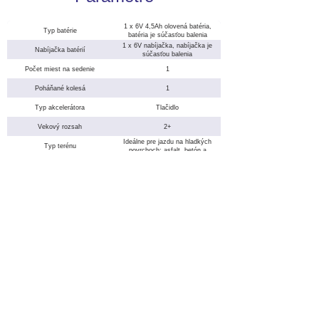
1 x 6V 4,5Ah olovená batéria,
Typ batérie
batéria je súčasťou balenia
1 x 6V nabíjačka, nabíjačka je
Nabíjačka batérií
súčasťou balenia
Počet miest na sedenie
1
Poháňané kolesá
1
Typ akcelerátora
Tlačidlo
Vekový rozsah
2+
Ideálne pre jazdu na hladkých
Typ terénu
povrchoch: asfalt, betón a
dlaždice.
Počet kolies
4
Antikorózny kov, PP polypropylén,
Materiál rámu
PA polyamid, PEHD s vysokou
hustotou.
Veľkosť autíčka
95,5 cm x 32 cm x 42 cm
Veľkosť balenia
47,8 cm x 41,5 cm x 100 cm
Váha
10,9 kg
Na stiahnutie
Santa Fé Train - Návod na použitie