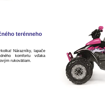
očného terénneho
kolka! Nárazníky, lapače
zdného komfortu vďaka
kovým rukovätiam.