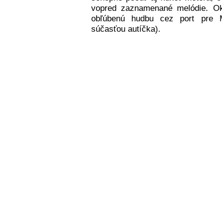
vopred zaznamenané melódie. O
obľúbenú hudbu cez port pre 
súčasťou autíčka).