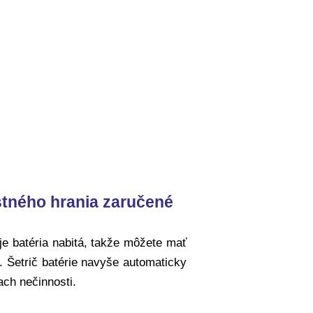
tného hrania zaručené
je batéria nabitá, takže môžete mať
u. Šetrič batérie navyše automaticky
ach nečinnosti.