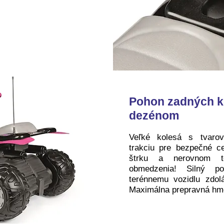
Pohon zadných k
dezénom
Veľké kolesá s tvaro
trakciu pre bezpečné c
štrku a nerovnom te
obmedzenia! Silný p
terénnemu vozidlu zdo
Maximálna prepravná hmo