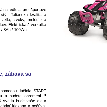
álna edícia pre športové
štýl. Talianska kvalita a
svetlá, zvuky, melódie a
kov. Elektrická štvorkolka
V / 8Ah / 100Wh.
e, zábava sa
u pomocou tlačidla ŠTART
lu a budete ohromení !!
 svetla bude vaše dieťa
vládať klaksón a počúvať