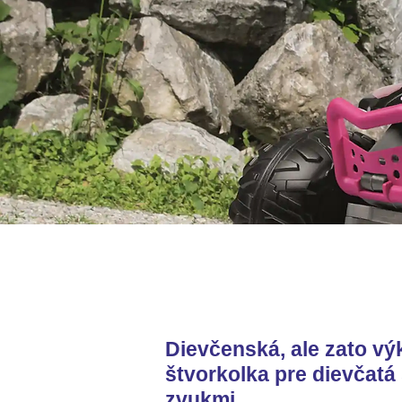
Dievčenská, ale zato vý
štvorkolka pre dievčatá 
zvukmi.