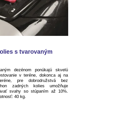
olies s tvarovaným
vaným dezénom ponúkajú skvelú
estovanie v teréne, dokonca aj na
réne, pre dobrodružstvá bez
ohon zadných kolies umožňuje
lávať svahy so stúpaním až 10%.
tnosť: 40 kg.