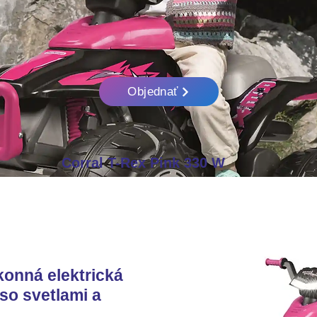
Objednať
Corral T-Rex Pink 330 W
konná elektrická
so svetlami a