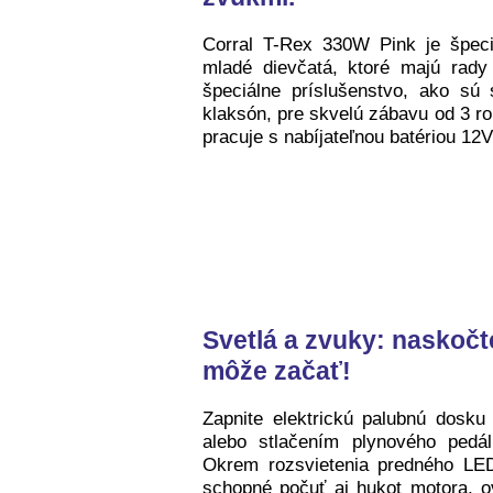
Corral T-Rex 330W Pink je špeci
mladé dievčatá, ktoré majú rady 
špeciálne príslušenstvo, ako sú 
klaksón, pre skvelú zábavu od 3 ro
pracuje s nabíjateľnou batériou 12
Svetlá a zvuky: naskočt
môže začať!
Zapnite elektrickú palubnú dosk
alebo stlačením plynového pedá
Okrem rozsvietenia predného LED
schopné počuť aj hukot motora, o